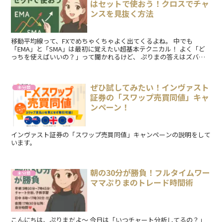
はセットで使おう！クロスでチャ
ンスを見抜く方法
移動平均線って、FXでめちゃくちゃよく出てくるよね。 中でも
「EMA」と「SMA」は最初に覚えたい超基本テクニカル！ よく「ど
っちを使えばいいの？」って聞かれるけど、 ぷりまの答えはズバ
リ：「両方表示してセットで見る...
ぜひ試してみたい！インヴァスト
未分類
証券の「スワップ売買同値」キャ
ンペーン！
インヴァスト証券の「スワップ売買同値」キャンペーンの説明をして
います。
朝の30分が勝負！フルタイムワー
未分類
ママぷりまのトレード時間術
こんにちは、ぷりまだよ〜 今日は「いつチャート分析してるの？」