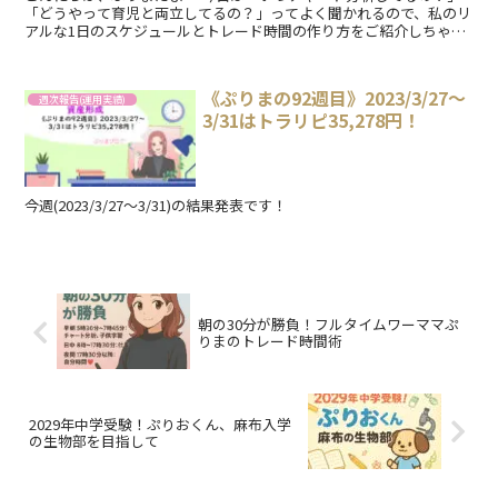
「どうやって育児と両立してるの？」ってよく聞かれるので、私のリ
アルな1日のスケジュールとトレード時間の作り方をご紹介しちゃう
よ🎶 私の1日のスケジュ...
《ぷりまの92週目》2023/3/27～
週次報告(運用実績)
3/31はトラリピ35,278円！
今週(2023/3/27～3/31)の結果発表です！
朝の30分が勝負！フルタイムワーママぷ
りまのトレード時間術
2029年中学受験！ぷりおくん、麻布入学
の生物部を目指して