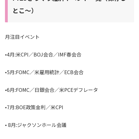
とこ〜）
月注目イベント
•4月:米CPI／BOJ会合／IMF春会合
•5月:FOMC／米雇用統計／ECB会合
•6月:FOMC／日銀会合／米PCEデフレータ
•7月:BOE政策金利／米CPI
• 8月:ジャクソンホール会議