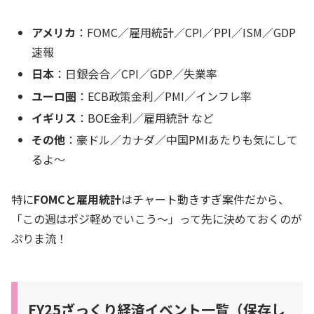
アメリカ
：FOMC／雇用統計／CPI／PPI／ISM／GDP
速報
日本
：日銀会合／CPI／GDP／失業率
ユーロ圏
：ECB政策金利／PMI／インフレ率
イギリス
：BOE金利／雇用統計 など
その他
：豪ドル／カナダ／中国PMIあたりも気にして
るよ〜
特に
FOMCと雇用統計
はチャート動きすぎ案件だから、
「この週はポジ軽めでいこう〜」って先に決めておくのが
ぷりま流！
FY25ざっくり経済イベント一覧（保存し