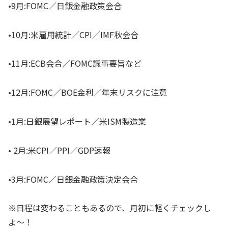
•9月:FOMC／日銀金融政策会合
•10月:米雇用統計／CPI／IMF秋会合
•11月:ECB会合／FOMC議事要旨など
•12月:FOMC／BOE金利／年末リスクに注意
•1月:日銀展望レポート／米ISM製造業
• 2月:米CPI／PPI／GDP速報
•3月:FOMC／日銀金融政策決定会合
※日程は変わることもあるので、月初に軽くチェックし
よ〜！