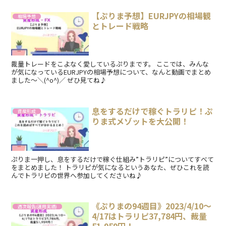
【ぷりま予想】EURJPYの相場観
相場予想
とトレード戦略
裁量トレードをこよなく愛しているぷりまです。 ここでは、みんな
が気になっているEURJPYの相場予想について、なんと動画でまとめ
ました～＼(^o^)／ ぜひ見てね♪
息をするだけで稼ぐトラリピ！ぷ
資産形成
りま式メゾットを大公開！
ぷりま一押し、息をするだけで稼ぐ仕組み”トラリピ”についてすべて
をまとめました！ トラリピが気になるというあなた、ぜひこれを読
んでトラリピの世界へ参加してくださいね♪
《ぷりまの94週目》2023/4/10～
週次報告(運用実績)
4/17はトラリピ37,784円、裁量