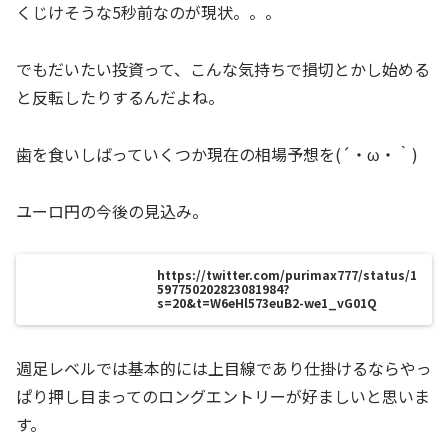
くじけそうな5秒前なのが現状。。。
でもだいたい投資って、こんな気持ちで損切とかし始める
と反転したりするんだよね。
歯を食いしばっていくつか現在の相場予想を(´・ω・｀)
ユーロ円の今後の見込み。
https://twitter.com/purimax777/status/1
597750202823081984?
s=20&t=W6eHl573euB2-we1_vG01Q
週足レベルでは基本的には上目線であり仕掛けるならやっ
ぱり押し目まってのロングエントリーが好ましいと思いま
す。