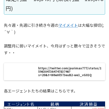
円)
先々週・先週に引き続き今週の
マイメイト
は大幅な損切(;
´∀｀)
調整月に弱いマイメイト、今月はずっと散々で泣きそうで
す・・
https://twitter.com/purimax777/status/1
596304736474783746?
s=20&t=W6eHl573euB2-we1_vG01Q
各エージェントたちの結果はこちらです。