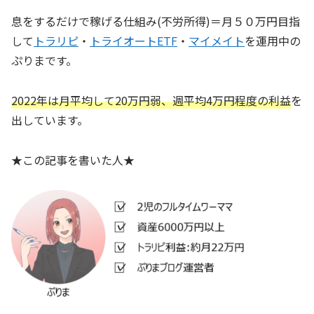
息をするだけで稼げる仕組み(不労所得)＝月５０万円目指
して
トラリピ
・
トライオートETF
・
マイメイト
を運用中の
ぷりまです。
2022年は月平均して20万円弱、週平均4万円程度の利益
を
出しています。
★この記事を書いた人★