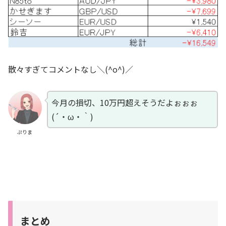
散々すぎてコメントなし＼(^o^)／
今月の損切、10万円超えそうだよぉぉぉ
(´・ω・｀)
ぷりま
まとめ