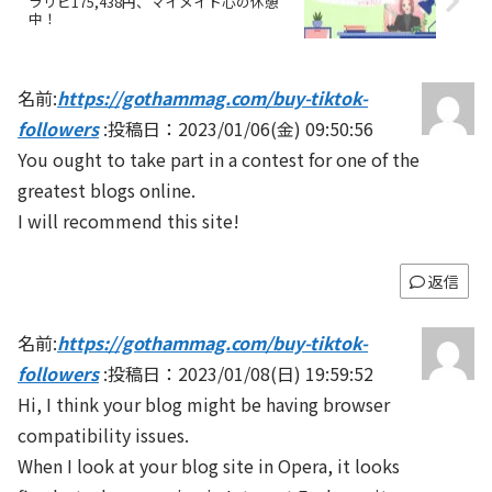
ラリピ175,438円、マイメイト心の休憩
中！
名前:
https://gothammag.com/buy-tiktok-
followers
:
投稿日：2023/01/06(金) 09:50:56
You ought to take part in a contest for one of the
greatest blogs online.
I will recommend this site!
返信
名前:
https://gothammag.com/buy-tiktok-
followers
:
投稿日：2023/01/08(日) 19:59:52
Hi, I think your blog might be having browser
compatibility issues.
When I look at your blog site in Opera, it looks