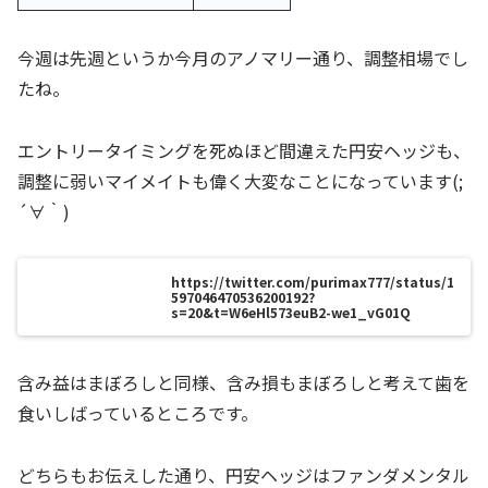
今週は先週というか今月のアノマリー通り、調整相場でし
たね。
エントリータイミングを死ぬほど間違えた円安ヘッジも、
調整に弱いマイメイトも偉く大変なことになっています(;
´∀｀)
https://twitter.com/purimax777/status/1
597046470536200192?
s=20&t=W6eHl573euB2-we1_vG01Q
含み益はまぼろしと同様、含み損もまぼろしと考えて歯を
食いしばっているところです。
どちらもお伝えした通り、円安ヘッジはファンダメンタル