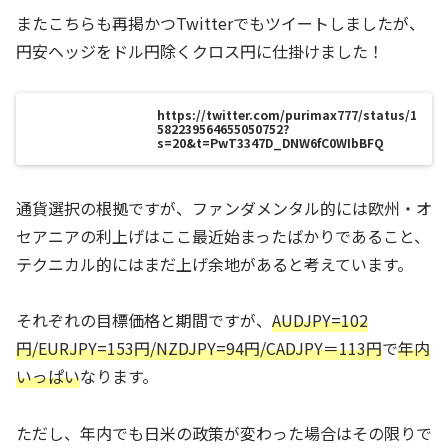
またこちらも再掲かつTwitterでもツイートしましたが、
円安ヘッジをドル円除くクロス円に仕掛けました！
https://twitter.com/purimax777/status/1
582239564655050752?
s=20&t=PwT3347D_DNW6fC0WIbBFQ
通貨選択の根拠ですが、ファンダメンタル的には欧州・オ
セアニアの利上げはここ最近始まったばかりであること、
テクニカル的にはまだ上げ余地があると考えています。
それぞれの目標価格と期間ですが、
AUDJPY=102
円/EURJPY=153円/NZDJPY=94円/CADJPY＝113円
で
年内
いっぱい
なります。
ただし、年内でも日米の政策が変わった場合はその限りで