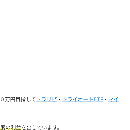
５０万円目指して
トラリピ
・
トライオートETF
・
マイ
程度の利益
を出しています。