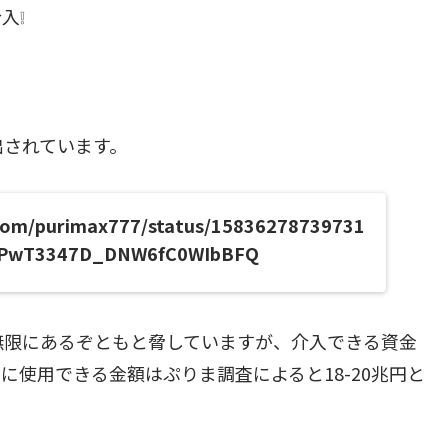
入❕
出されています。
r.com/purimax777/status/15836278739731
=PwT3347D_DNW6fC0WIbBFQ
無限にあるぞともと脅していますが、介入できる資金
使用できる金額はぷりま調査によると18-20兆円と