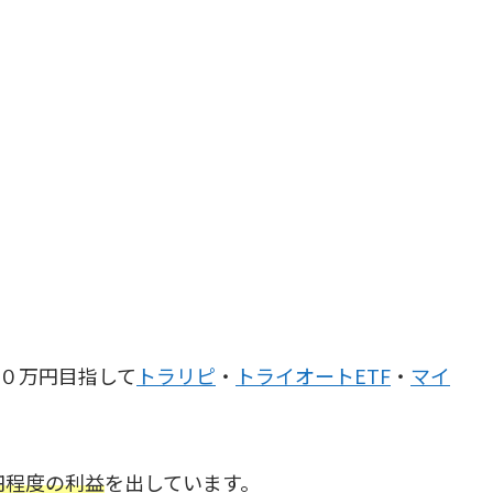
５０万円目指して
トラリピ
・
トライオートETF
・
マイ
万円程度の利益
を出しています。