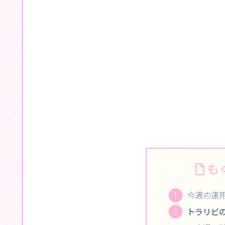
も
今週の運
トラリピの