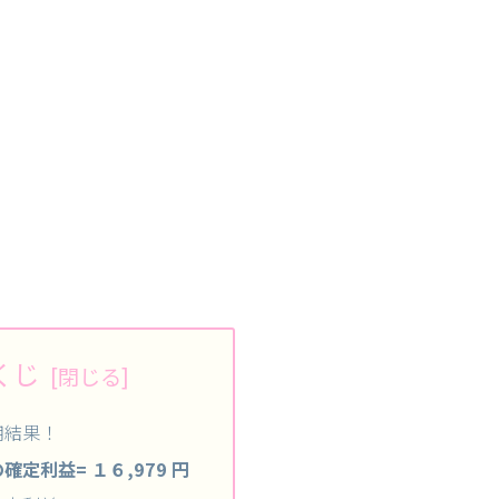
くじ
用結果！
確定利益= １６,979 円