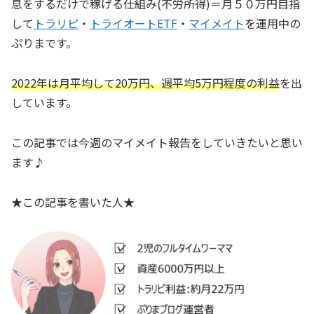
息をするだけで稼げる仕組み(不労所得)＝月５０万円目指
して
トラリピ
・
トライオートETF
・
マイメイト
を運用中の
ぷりまです。
2022年は月平均して20万円、週平均5万円程度の利益
を出
しています。
この記事では今週のマイメイト報告をしていきたいと思い
ます♪
★この記事を書いた人★